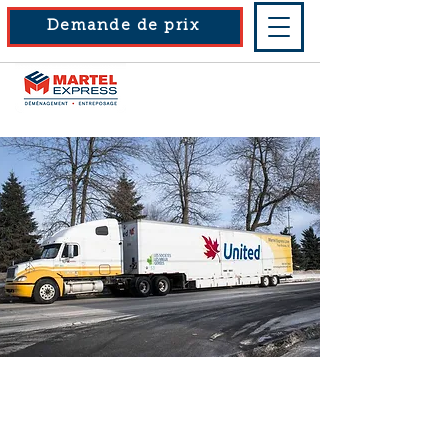
Demande de prix
1-800-567-7852
819-378-2747
Entreposage
commercial à