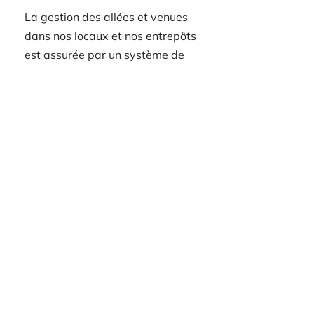
La gestion des allées et venues
dans nos locaux et nos entrepôts
est assurée par un système de
code d'accès personnalisé
toujours avec le même code.
Accessible 24 heures
sur 24 et 7 jours sur 7
Vous bénéficierez d'un accès
illimité à tout moment, car nos
services de sécurité ont été mis
en place pour vous garantir un
accès facile et sûr.